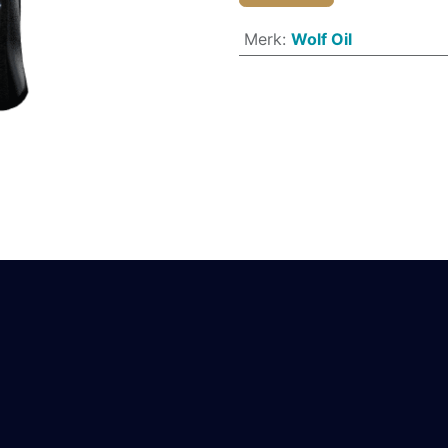
Merk
:
Wolf Oil